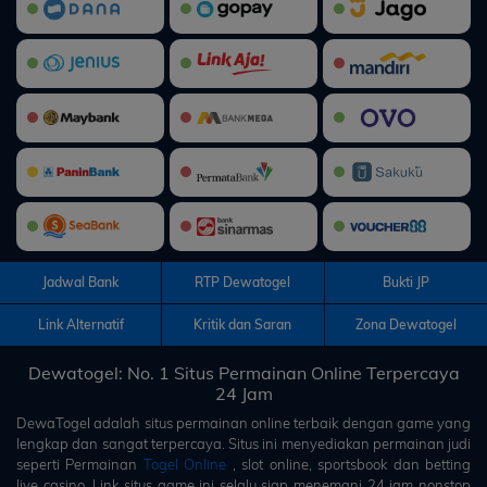
Jadwal Bank
RTP Dewatogel
Bukti JP
Link Alternatif
Kritik dan Saran
Zona Dewatogel
Dewatogel: No. 1 Situs Permainan Online Terpercaya
24 Jam
DewaTogel
adalah situs permainan online terbaik dengan game yang
lengkap dan sangat terpercaya. Situs ini menyediakan permainan judi
seperti Permainan
Togel Online
, slot online, sportsbook dan betting
live casino. Link situs game ini selalu siap menemani 24 jam nonstop