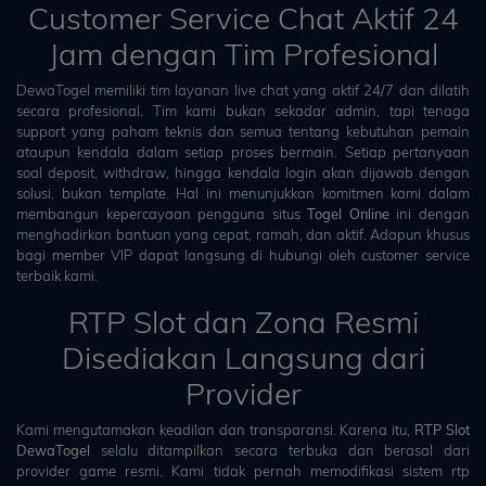
Customer Service Chat Aktif 24
Jam dengan Tim Profesional
DewaTogel memiliki tim layanan live chat yang aktif 24/7 dan dilatih
secara profesional. Tim kami bukan sekadar admin, tapi tenaga
support yang paham teknis dan semua tentang kebutuhan pemain
ataupun kendala dalam setiap proses bermain. Setiap pertanyaan
soal deposit, withdraw, hingga kendala login akan dijawab dengan
solusi, bukan template. Hal ini menunjukkan komitmen kami dalam
membangun kepercayaan pengguna situs
Togel Online
ini dengan
menghadirkan bantuan yang cepat, ramah, dan aktif. Adapun khusus
bagi member VIP dapat langsung di hubungi oleh customer service
terbaik kami.
RTP Slot dan Zona Resmi
Disediakan Langsung dari
Provider
Kami mengutamakan keadilan dan transparansi. Karena itu,
RTP Slot
DewaTogel
selalu ditampilkan secara terbuka dan berasal dari
provider game resmi. Kami tidak pernah memodifikasi sistem rtp