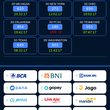
3D MICHIGAN
3D NEW YORK
3D OHIO
620
273
650
10:32:17
12:02:17
10:02:17
3D OKLAHOMA
3D PCSO
3D TENNESSEE
404
180
051
19:42:17
LIVE
07:47:17
3D TEXAS
3D WASHINGTON
649
002
08:32:17
11:42:17