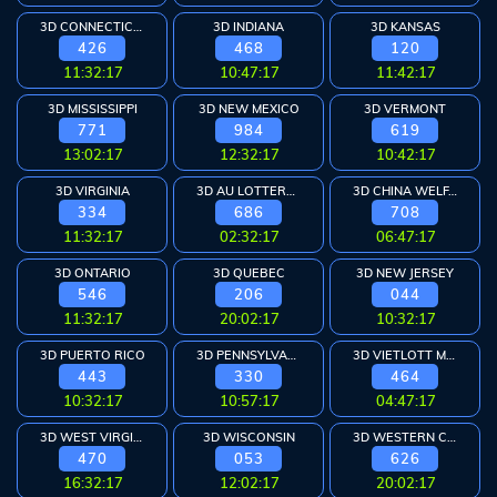
3D CONNECTICUT
3D INDIANA
3D KANSAS
426
468
120
11:32:17
10:47:17
11:42:17
3D MISSISSIPPI
3D NEW MEXICO
3D VERMONT
771
984
619
13:02:17
12:32:17
10:42:17
3D VIRGINIA
3D AU LOTTERYWEST
3D CHINA WELFARE
334
686
708
11:32:17
02:32:17
06:47:17
3D ONTARIO
3D QUEBEC
3D NEW JERSEY
546
206
044
11:32:17
20:02:17
10:32:17
3D PUERTO RICO
3D PENNSYLVANIA
3D VIETLOTT MAX
443
330
464
10:32:17
10:57:17
04:47:17
3D WEST VIRGINIA
3D WISCONSIN
3D WESTERN CAN
470
053
626
16:32:17
12:02:17
20:02:17