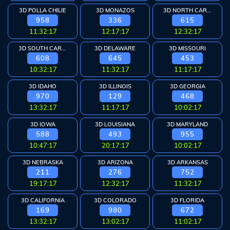
3D POLLA CHILIE
3D MONAZOS
3D NORTH CAROLINA
958
336
615
11:32:17
12:17:17
12:32:17
3D SOUTH CAROLINA
3D DELAWARE
3D MISSOURI
608
645
453
10:32:17
11:32:17
11:17:17
3D IDAHO
3D ILLINOIS
3D GEORGIA
970
129
468
13:32:17
11:17:17
10:02:17
3D IOWA
3D LOUISIANA
3D MARYLAND
588
493
955
10:47:17
20:17:17
10:02:17
3D NEBRASKA
3D ARIZONA
3D ARKANSAS
211
276
752
19:17:17
12:32:17
11:32:17
3D CALIFORNIA
3D COLORADO
3D FLORIDA
169
980
672
13:32:17
13:02:17
11:02:17