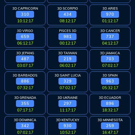
Arcade
3D CAPRICORN
3D SCORPIO
3D ARIES
Deposit
310
434
970
10:12:17
08:12:17
01:12:17
History
3D VIRGO
PISCES 3D
3D CANCER
659
981
737
Referral
06:12:17
00:12:17
04:12:17
3D JEPANG
3D TAIWAN
3D JAMAICA
Promosi
487
219
703
03:07:17
06:02:17
07:02:17
3D BARBADOS
3D SAINT LUCIA
3D SPAIN
886
329
963
Hubungi
07:32:17
07:02:17
05:32:17
Kami
3D GRENADA
3D UKRAINE
3D ECUADOR
Download
355
297
896
07:17:17
11:17:17
18:32:17
6 ©
3D DOMINICA
3D KENTUCKY
3D MINNESOTA
WATOGEL
342
930
259
right
07:02:17
10:52:17
16:47:17
erved