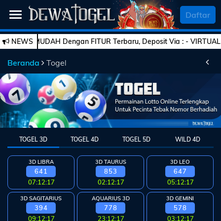
SELAMAT DATANG
Daftar
 MUDAH Dengan FITUR Terbaru, Deposit Via : - VIRTUAL ACCOUNT -
NEWS
Beranda
Beranda
Togel
Daftar
Togel
Live
Casino
TOGEL 3D
TOGEL 4D
TOGEL 5D
WILD 4D
Slot
Games
3D LIBRA
3D TAURUS
3D LEO
641
853
647
Esports
PROMO
07:12:17
02:12:17
05:12:17
Bola
3D SAGITARIUS
AQUARIUS 3D
3D GEMINI
394
778
578
09:12:17
23:12:17
03:12:17