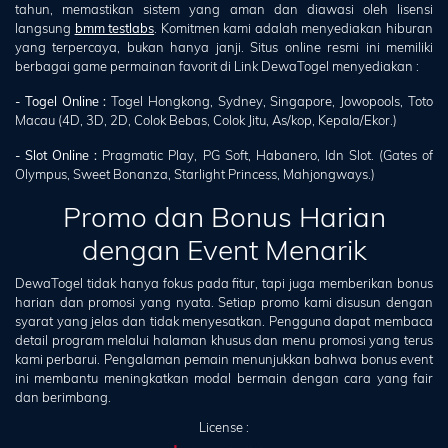
tahun, memastikan sistem yang aman dan diawasi oleh lisensi
langsung
bmm testlabs
. Komitmen kami adalah menyediakan hiburan
yang terpercaya, bukan hanya janji. Situs online resmi ini memiliki
berbagai game permainan favorit di Link DewaTogel menyediakan :
- Togel Online :
Togel Hongkong, Sydney, Singapore, Jowopools, Toto
Macau (4D, 3D, 2D, Colok Bebas, Colok Jitu, As/kop, Kepala/Ekor.)
- Slot Online :
Pragmatic Play, PG Soft, Habanero, Idn Slot. (Gates of
Olympus, Sweet Bonanza, Starlight Princess, Mahjongways.)
Promo dan Bonus Harian
dengan Event Menarik
DewaTogel tidak hanya fokus pada fitur, tapi juga memberikan bonus
harian dan promosi yang nyata. Setiap promo kami disusun dengan
syarat yang jelas dan tidak menyesatkan. Pengguna dapat membaca
detail program melalui halaman khusus dan menu promosi yang terus
kami perbarui. Pengalaman pemain menunjukkan bahwa bonus event
ini membantu meningkatkan modal bermain dengan cara yang fair
dan berimbang.
License :